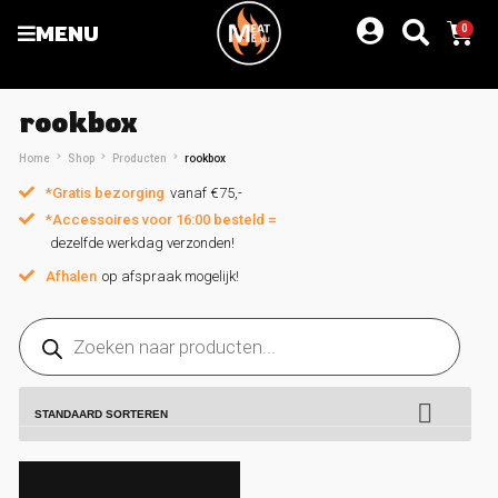
MENU
0
rookbox
Home
Shop
Producten
rookbox
*Gratis bezorging
vanaf €75,-
*Accessoires voor 16:00 besteld =
dezelfde werkdag verzonden!
Afhalen
op afspraak mogelijk!