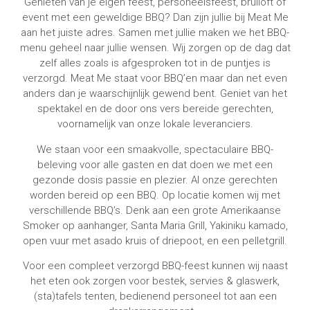
Genieten van je eigen feest, personeelsfeest, bruiloft of
event met een geweldige BBQ? Dan zijn jullie bij Meat Me
aan het juiste adres. Samen met jullie maken we het BBQ-
menu geheel naar jullie wensen. Wij zorgen op de dag dat
zelf alles zoals is afgesproken tot in de puntjes is
verzorgd. Meat Me staat voor BBQ’en maar dan net even
anders dan je waarschijnlijk gewend bent. Geniet van het
spektakel en de door ons vers bereide gerechten,
voornamelijk van onze lokale leveranciers.
We staan voor een smaakvolle, spectaculaire BBQ-
beleving voor alle gasten en dat doen we met een
gezonde dosis passie en plezier. Al onze gerechten
worden bereid op een BBQ. Op locatie komen wij met
verschillende BBQ’s. Denk aan een grote Amerikaanse
Smoker op aanhanger, Santa Maria Grill, Yakiniku kamado,
open vuur met asado kruis of driepoot, en een pelletgrill.
Voor een compleet verzorgd BBQ-feest kunnen wij naast
het eten ook zorgen voor bestek, servies & glaswerk,
(sta)tafels tenten, bedienend personeel tot aan een