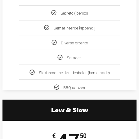
Secreto (Iberico)
Gemarineerde kippendij
Diverse groente
Salades
Stokbrood met kruidenboter (homemade)
BBQ sauzen
Low & Slow
€
50