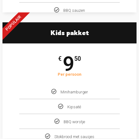
BBQ sauzen
POPULAIR
Kids pakket
9
€
50
Per persoon
Minihamburger
Kipsaté
BBQ worstje
Stokbrood met sausjes