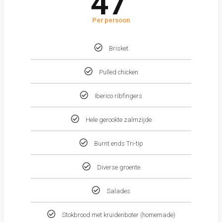
47
Per persoon
Brisket
Pulled chicken
Iberico ribfingers
Hele gerookte zalmzijde
Burnt ends Tri-tip
Diverse groente
Salades
Stokbrood met kruidenboter (homemade)