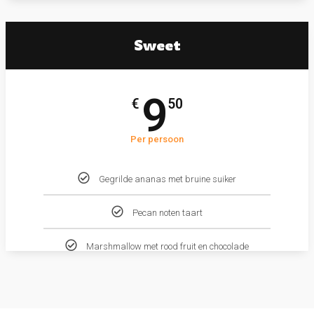
Sweet
9
€
50
Per persoon
Gegrilde ananas met bruine suiker
Pecan noten taart
Marshmallow met rood fruit en chocolade