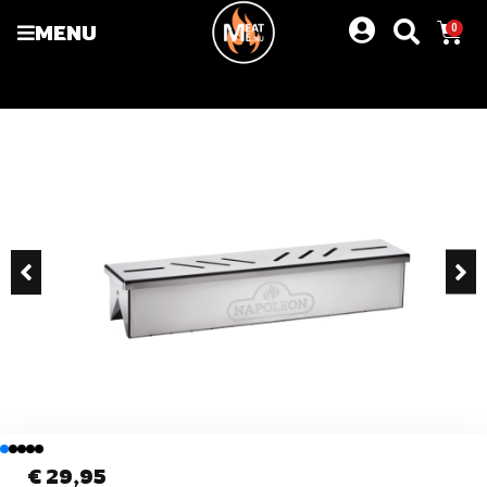
MENU
0
€
29,95