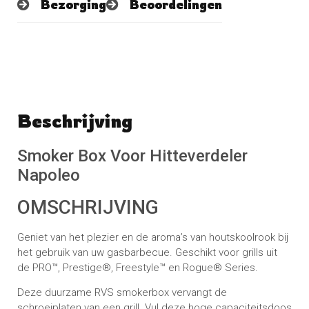
Bezorging
Beoordelingen
Beschrijving
Schrijf een beoordeling
No reviews found
Smoker Box Voor Hitteverdeler
Napoleo
OMSCHRIJVING
Geniet van het plezier en de aroma’s van houtskoolrook bij
het gebruik van uw gasbarbecue. Geschikt voor grills uit
de PRO™, Prestige®, Freestyle™ en Rogue® Series.
Deze duurzame RVS smokerbox vervangt de
schroeiplaten van een grill. Vul deze hoge capaciteitsdoos