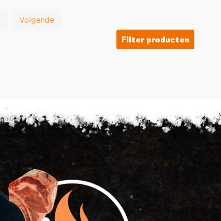
…
Volgende
Filter producten