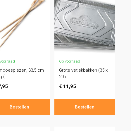
voorraad
Op voorraad
mboespiezen, 33,5 cm
Grote vetlekbakken (35 x
g (...
20 c...
,95
€
11,95
Bestellen
Bestellen