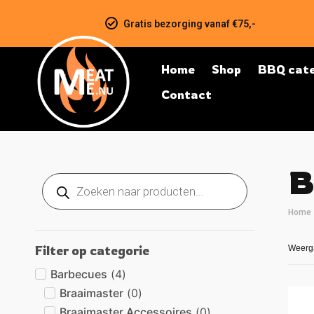
Gratis bezorging vanaf €75,-
Home
Shop
BBQ cate
Contact
B
Home
Filter op categorie
Weerga
Barbecues
(
4
)
Braaimaster
(
0
)
Braaimaster Accessoires
(
0
)