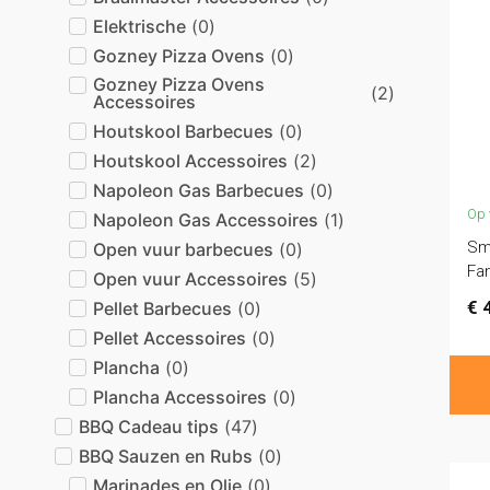
Elektrische
(
0
)
Gozney Pizza Ovens
(
0
)
Gozney Pizza Ovens
(
2
)
Accessoires
Houtskool Barbecues
(
0
)
Houtskool Accessoires
(
2
)
Napoleon Gas Barbecues
(
0
)
Op 
Napoleon Gas Accessoires
(
1
)
Sma
Open vuur barbecues
(
0
)
Fan
Open vuur Accessoires
(
5
)
€
4
Pellet Barbecues
(
0
)
Pellet Accessoires
(
0
)
Plancha
(
0
)
Plancha Accessoires
(
0
)
BBQ Cadeau tips
(
47
)
BBQ Sauzen en Rubs
(
0
)
Marinades en Olie
(
0
)