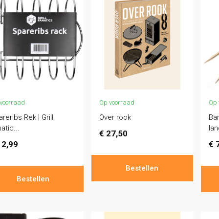
voorraad
Op voorraad
Op 
reribs Rek | Grill
Over rook
Ba
atic...
lan
€
27,50
2,99
€
7
Bestellen
Bestellen