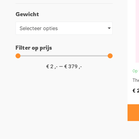
Gewicht
Selecteer opties
Filter op prijs
€
2
,-
—
€
379
,-
Op 
Th
€
2