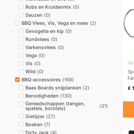
Rubs en Kruidenmix
(
0
)
Sauzen
(
0
)
BBQ Vlees, Vis, Vega en meer
(
2
)
Gevogelte en kip
(
0
)
Rundvlees
(
0
)
Varkensvlees
(
0
)
Vega
(
0
)
Vis
(
0
)
Op 
Wild
(
0
)
Spa
Fan
BBQ-accessoires
(
168
)
Baas Boards snijplanken
(
2
)
€
1
Benodigheden
(
130
)
Gereedschappen (tangen,
(
31
)
spatels, borstels)
Gietijzer
(
27
)
Boeken
(
7
)
Dirty Jack
(
4
)