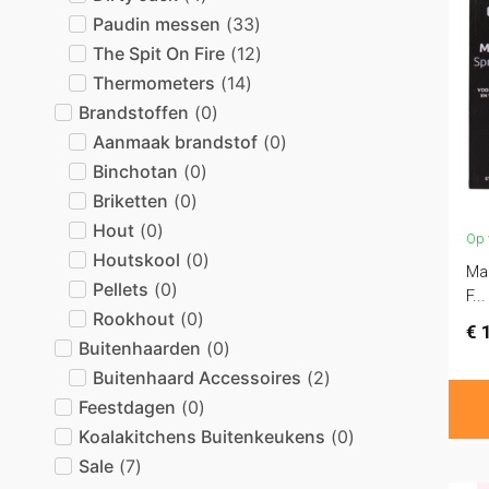
Paudin messen
(
33
)
The Spit On Fire
(
12
)
Thermometers
(
14
)
Brandstoffen
(
0
)
Aanmaak brandstof
(
0
)
Binchotan
(
0
)
Briketten
(
0
)
Hout
(
0
)
Op 
Houtskool
(
0
)
Mar
Pellets
(
0
)
F...
Rookhout
(
0
)
€
1
Buitenhaarden
(
0
)
Buitenhaard Accessoires
(
2
)
Feestdagen
(
0
)
Koalakitchens Buitenkeukens
(
0
)
Sale
(
7
)