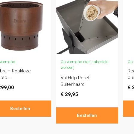
voorraad
Op voorraad (kan nabesteld
Op 
worden)
bra – Rookloze
Re
rsc...
bui
Vul Hulp Pellet
Buitenhaard
99,00
€
2
€
29,95
Bestellen
Bestellen