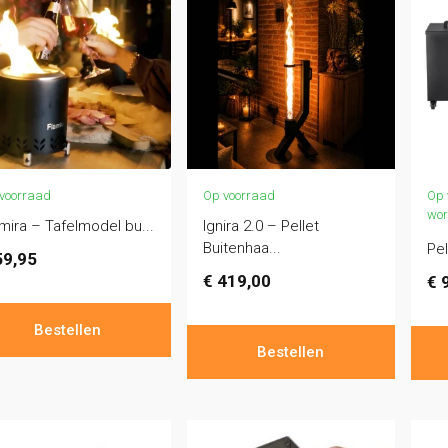
voorraad
Op voorraad
Op 
wor
mira – Tafelmodel bu...
Ignira 2.0 – Pellet
Buitenhaa...
Pe
9,95
€
419,00
€
9
Bestellen
Bestellen