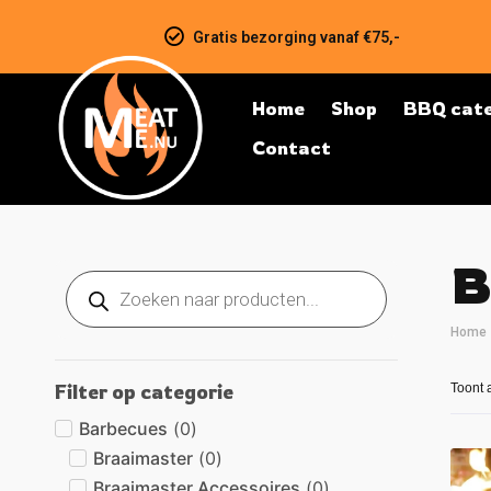
Gratis bezorging vanaf €75,-
Home
Shop
BBQ cate
Contact
B
Home
Filter op categorie
Toont 
Barbecues
(
0
)
Braaimaster
(
0
)
Braaimaster Accessoires
(
0
)