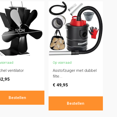
voorraad
Op voorraad
hel ventilator
Asstofzuiger met dubbel
filte...
2,95
€
49,95
Bestellen
Bestellen