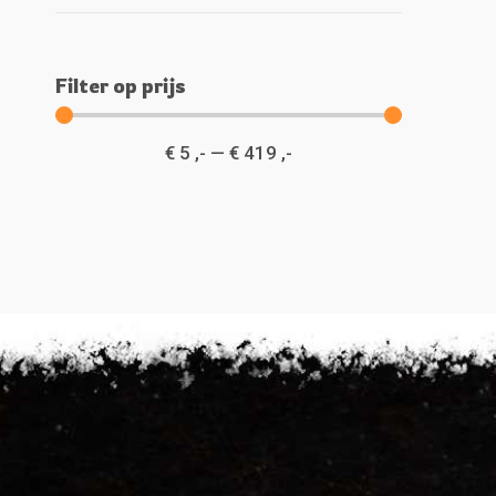
Filter op prijs
€
5
,-
—
€
419
,-