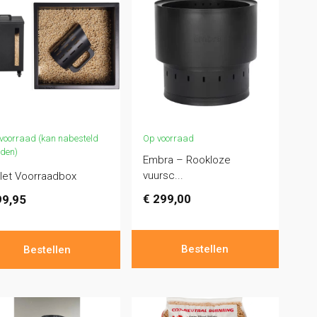
voorraad (kan nabesteld
Op voorraad
den)
Embra – Rookloze
vuursc...
llet Voorraadbox
€
299,00
9,95
Bestellen
Bestellen