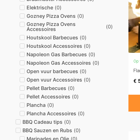
Elektrische
(
0
)
Gozney Pizza Ovens
(
0
)
Gozney Pizza Ovens
(
0
)
Accessoires
Houtskool Barbecues
(
0
)
Houtskool Accessoires
(
0
)
Napoleon Gas Barbecues
(
0
)
Op 
Napoleon Gas Accessoires
(
0
)
Fla
Open vuur barbecues
(
0
)
Open vuur Accessoires
(
0
)
€
5
Pellet Barbecues
(
0
)
Pellet Accessoires
(
0
)
Plancha
(
0
)
Plancha Accessoires
(
0
)
BBQ Cadeau tips
(
0
)
BBQ Sauzen en Rubs
(
0
)
Marinades en Olie
(
0
)