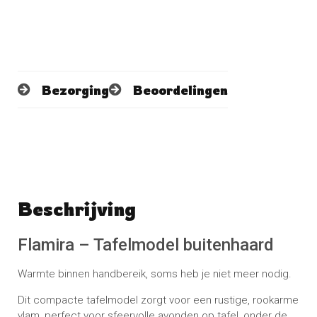
Bezorging
Beoordelingen
Beschrijving
Schrijf een beoordeling
No reviews found
Flamira – Tafelmodel buitenhaard
Warmte binnen handbereik, soms heb je niet meer nodig.
Dit compacte tafelmodel zorgt voor een rustige, rookarme
vlam, perfect voor sfeervolle avonden op tafel, onder de