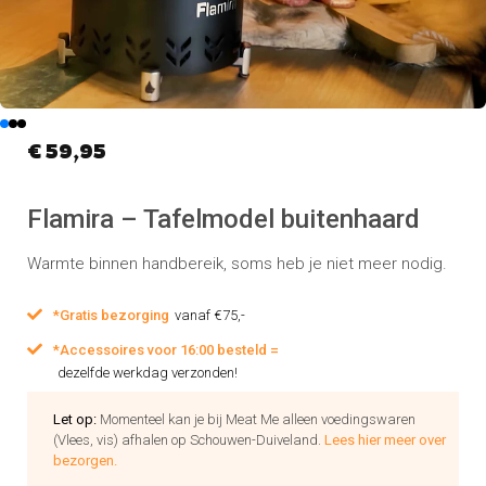
€
59,95
Flamira – Tafelmodel buitenhaard
Warmte binnen handbereik, soms heb je niet meer nodig.
*Gratis bezorging
vanaf €75,-
*Accessoires voor 16:00 besteld =
dezelfde werkdag verzonden!
Let op:
Momenteel kan je bij Meat Me alleen voedingswaren
(Vlees, vis) afhalen op Schouwen-Duiveland.
Lees hier meer over
bezorgen.