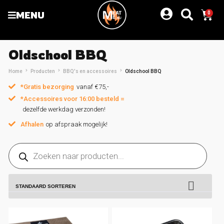
MENU
0
Oldschool BBQ
Home
Producten
BBQ's en accessoires
Oldschool BBQ
*Gratis bezorging
vanaf €75,-
*Accessoires voor 16:00 besteld =
dezelfde werkdag verzonden!
Afhalen
op afspraak mogelijk!