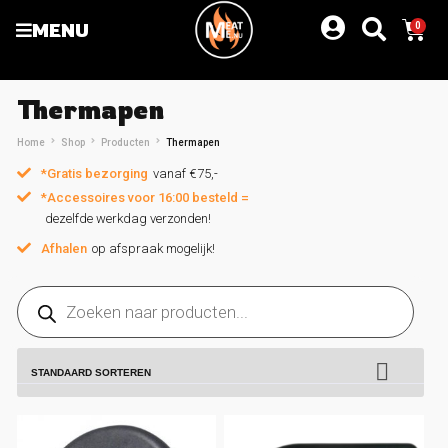
MENU
0
Thermapen
Home
Shop
Producten
Thermapen
*Gratis bezorging
vanaf €75,-
*Accessoires voor 16:00 besteld =
dezelfde werkdag verzonden!
Afhalen
op afspraak mogelijk!