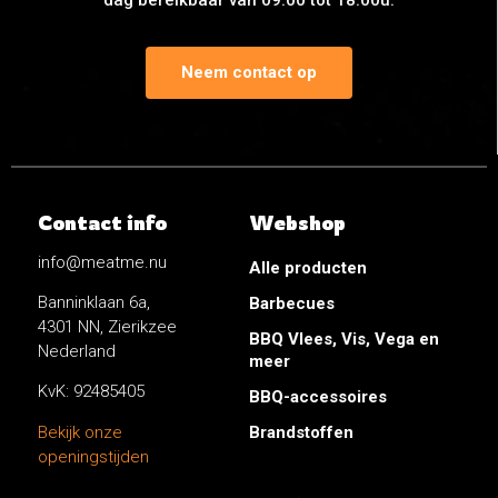
dag bereikbaar van 09:00 tot 18:00u.
Neem contact op
Contact info
Webshop
info@meatme.nu
Alle producten
Banninklaan 6a,
Barbecues
4301 NN, Zierikzee
BBQ Vlees, Vis, Vega en
Nederland
meer
KvK: 92485405
BBQ-accessoires
Brandstoffen
Bekijk onze
openingstijden