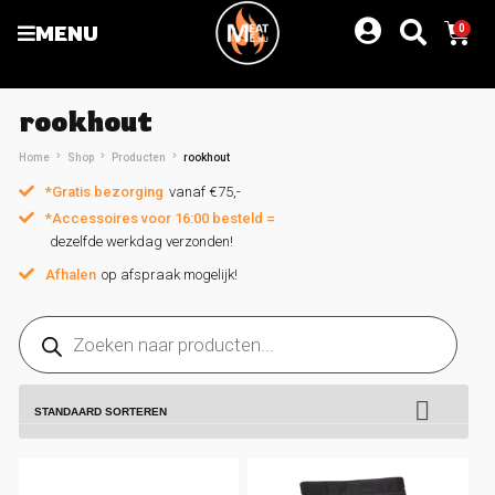
MENU
0
rookhout
Home
Shop
Producten
rookhout
*Gratis bezorging
vanaf €75,-
*Accessoires voor 16:00 besteld =
dezelfde werkdag verzonden!
Afhalen
op afspraak mogelijk!