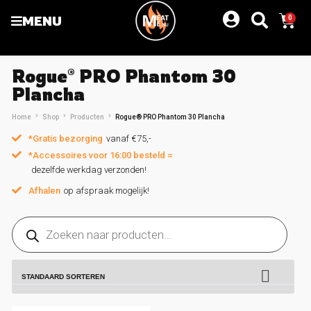
MENU
0
Rogue® PRO Phantom 30
Plancha
Home
Shop
Producten
Rogue® PRO Phantom 30 Plancha
*Gratis bezorging
vanaf €75,-
*Accessoires voor 16:00 besteld =
dezelfde werkdag verzonden!
Afhalen
op afspraak mogelijk!