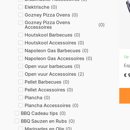
Elektrische
(
0
)
Gozney Pizza Ovens
(
0
)
Gozney Pizza Ovens
(
0
)
Accessoires
Houtskool Barbecues
(
0
)
Houtskool Accessoires
(
0
)
Napoleon Gas Barbecues
(
0
)
Op 
Napoleon Gas Accessoires
(
0
)
Es
Open vuur barbecues
(
0
)
Open vuur Accessoires
(
2
)
€
9
Pellet Barbecues
(
0
)
Pellet Accessoires
(
0
)
Plancha
(
0
)
Plancha Accessoires
(
0
)
BBQ Cadeau tips
(
0
)
BBQ Sauzen en Rubs
(
0
)
Marinades en Olie
(
0
)