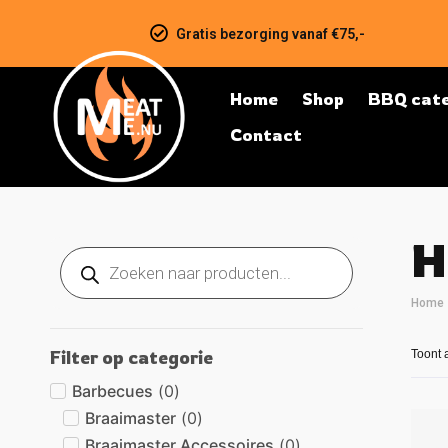
Gratis bezorging vanaf €75,-
Home
Shop
BBQ cate
Contact
H
Home
Filter op categorie
Toont a
Barbecues
(
0
)
Braaimaster
(
0
)
Braaimaster Accessoires
(
0
)