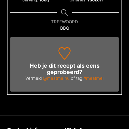
Serving:
100
g
Calories:
180
kcal
TREFWOORD
BBQ
Heb je dit recept als eens
geprobeerd?
Vermeld
@meatme.nu
of tag
#meatme
!