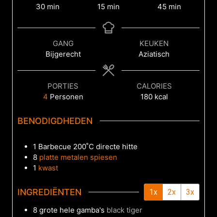
30
min
15
min
45
min
GANG
KEUKEN
Bijgerecht
Aziatisch
PORTIES
CALORIES
4
Personen
180
kcal
BENODIGDHEDEN
1 Barbecue
200˚C directe hitte
8
platte metalen spiesen
1
kwast
INGREDIËNTEN
1x
2x
3x
8
grote hele gamba's
black tiger