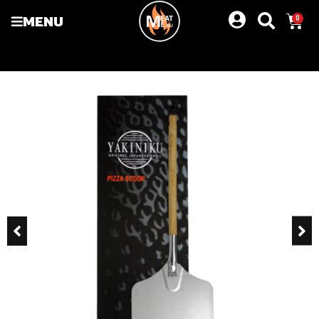
MENU
0