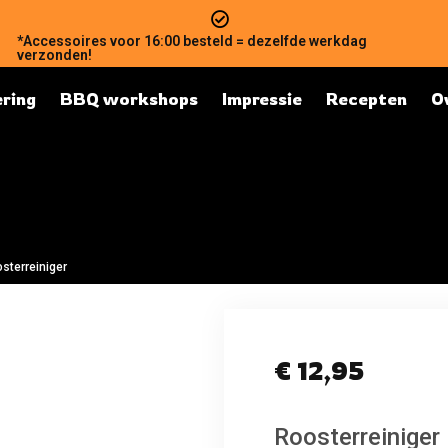
*Accessoires voor 16:00 besteld = dezelfde werkdag
verzonden!
ring
BBQ workshops
Impressie
Recepten
O
sterreiniger
€
12,95
Roosterreiniger