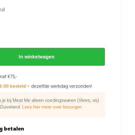
uil
en
In winkelwagen
naf €75,-
6:00 besteld =
dezelfde werkdag verzonden!
je bij Meat Me alleen voedingswaren (Vlees, vis)
Duiveland.
Lees hier meer over bezorgen.
g betalen