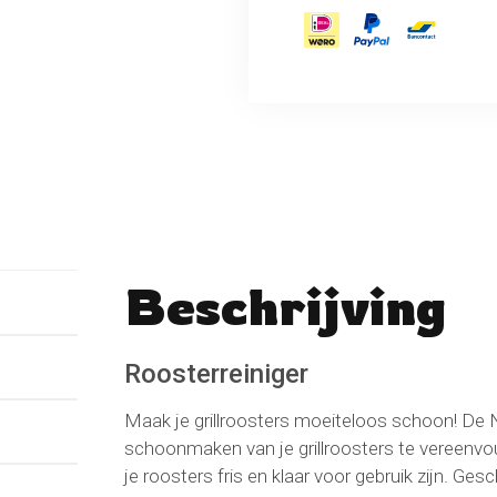
Beschrijving
No reviews found
Schrijf een beoordeli
Roosterreiniger
Maak je grillroosters moeiteloos schoon! De
schoonmaken van je grillroosters te vereenvoud
je roosters fris en klaar voor gebruik zijn. Ge