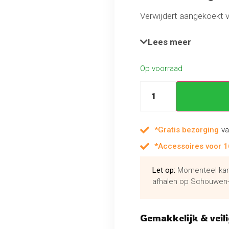
Verwijdert aangekoekt v
Eenvoudig aan te breng
Gebruiksklaar
Lees meer
Op voorraad
*Gratis bezorging
va
*Accessoires voor 1
Let op:
Momenteel kan 
afhalen op Schouwen-
Gemakkelijk & veili