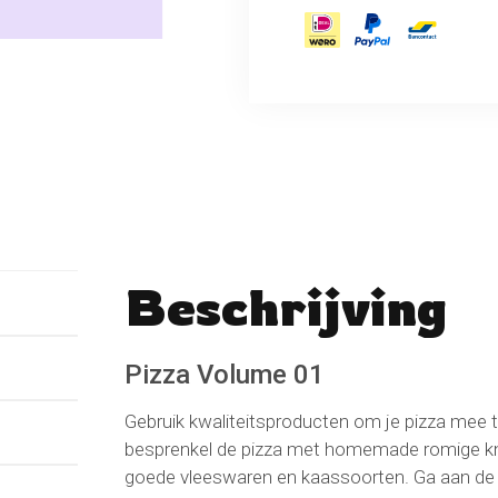
Beschrijving
No reviews found
Schrijf een beoordeli
Pizza Volume 01
Gebruik kwaliteitsproducten om je pizza mee
besprenkel de pizza met homemade romige knof
goede vleeswaren en kaassoorten. Ga aan de s