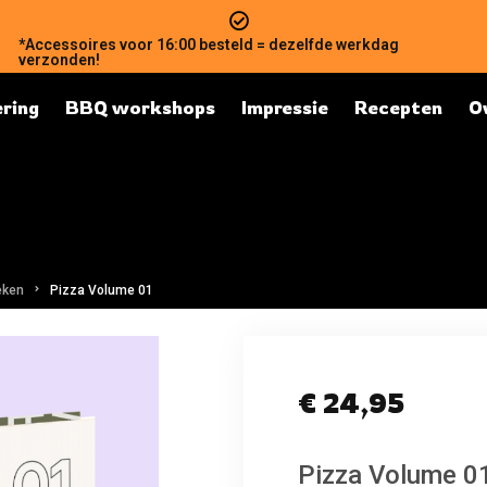
*Accessoires voor 16:00 besteld = dezelfde werkdag
verzonden!
ring
BBQ workshops
Impressie
Recepten
O
eken
Pizza Volume 01
€
24,95
Pizza Volume 0