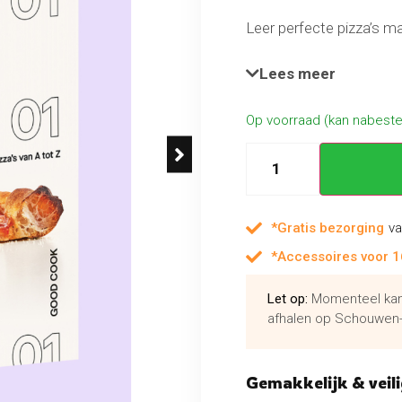
Leer perfecte pizza’s m
en maak echt goed deeg
Siciliaans pizzadeeg; m
Lees meer
style pizza) of maak ee
Kneed je deeg met de h
Op voorraad (kan nabest
opbollen en uitrekken v
*Gratis bezorging
va
*Accessoires voor 1
Let op:
Momenteel kan 
afhalen op Schouwen-
Gemakkelijk & veili