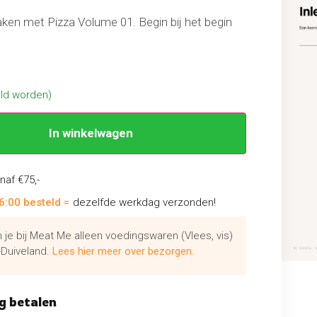
aken met Pizza Volume 01. Begin bij het begin
. Proef het verschil tussen Napolitaans en
aak voordeeg zoals poolish (voor een New York-
n starter voor een luchtige zuurdesempizza.
and of machine en versta de kunst van het
eld worden)
an deeg.
In winkelwagen
naf €75,-
6:00 besteld =
dezelfde werkdag verzonden!
je bij Meat Me alleen voedingswaren (Vlees, vis)
Duiveland.
Lees hier meer over bezorgen.
g betalen