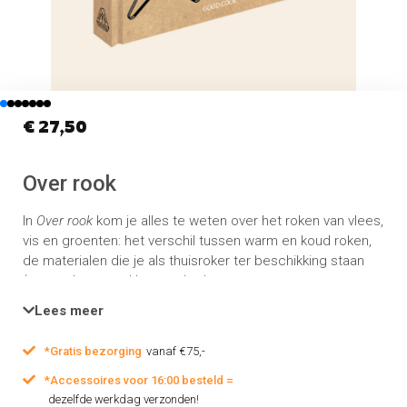
€
27,50
Over rook
In
Over rook
kom je alles te weten over het roken van vlees,
vis en groenten: het verschil tussen warm en koud roken,
de materialen die je als thuisroker ter beschikking staan
(van rookpan, rookkast en barbecue tot
koudrookgenerator en rookpistool), de subtiele
Lees meer
smaakverschillen tussen roken op eik, beuk, hickory of
hooi en de ideale temperatuur waarop je je koud (onder
*Gratis bezorging
vanaf €75,-
meer in de vorm van mot of snippers) laat smeulen.
Uiteraard is er ook veel aandacht voor smakelijke
*Accessoires voor 16:00 besteld =
veiligheidsmaatregelen als pekelen en droogzouten.
dezelfde werkdag verzonden!