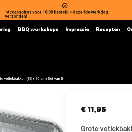
*Accessoires voor 16:00 besteld = dezelfde werkdag
verzonden!
ring
BBQ workshops
Impressie
Recepten
O
te vetlekbakken (35 x 20 cm) Set van 5
€
11,95
Grote vetlekbak