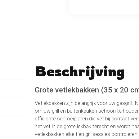
Beschrijving
No reviews found
Schrijf een beoordeli
Grote vetlekbakken (35 x 20 c
Vetlekbakken zijn belangrijk voor uw gasgrill.
om uw grill en buitenkeuken schoon te houden.
efficiënte schroeiplaten die vet bij contact
het vet in de grote lekbak terecht en wordt 
vetlekbakken elke tien grillsessies controleren 