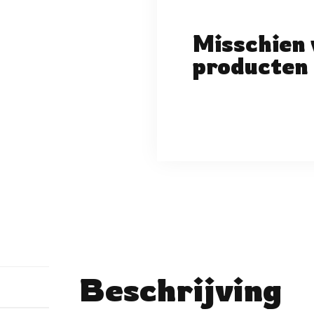
Misschien 
producten 
Beschrijving
No reviews found
Schrijf een beoordeli