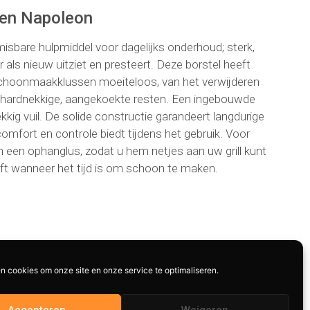
ren Napoleon
misbare hulpmiddel voor dagelijks onderhoud; sterk,
als nieuw uitziet en presteert. Deze borstel heeft
choonmaakklussen moeiteloos, van het verwijderen
n hardnekkige, aangekoekte resten. Een ingebouwde
ig vuil. De solide constructie garandeert langdurige
comfort en controle biedt tijdens het gebruik. Voor
n een ophanglus, zodat u hem netjes aan uw grill kunt
ft wanneer het tijd is om schoon te maken.
n cookies om onze site en onze service te optimaliseren.
Accepteren
Weigeren