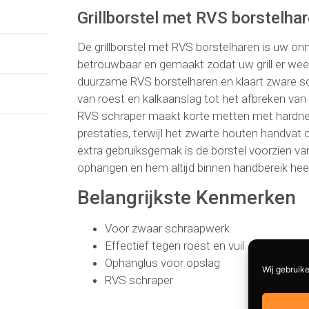
Grillborstel met RVS borstelha
De grillborstel met RVS borstelharen is uw on
betrouwbaar en gemaakt zodat uw grill er weer 
duurzame RVS borstelharen en klaart zware s
van roest en kalkaanslag tot het afbreken va
RVS schraper maakt korte metten met hardnekk
prestaties, terwijl het zwarte houten handvat 
extra gebruiksgemak is de borstel voorzien va
ophangen en hem altijd binnen handbereik hee
Belangrijkste Kenmerken
Voor zwaar schraapwerk
Effectief tegen roest en vuil
Ophanglus voor opslag
Wij gebruike
RVS schraper