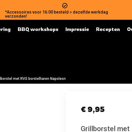
*Accessoires voor 16:00 besteld = dezelfde werkdag
verzonden!
ring
BBQ workshops
Impressie
Recepten
O
llborstel met RVS borstelharen Napoleon
€
9,95
Grillborstel me