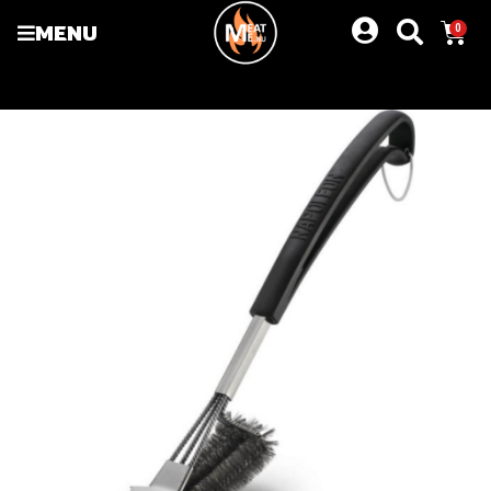
MENU
0