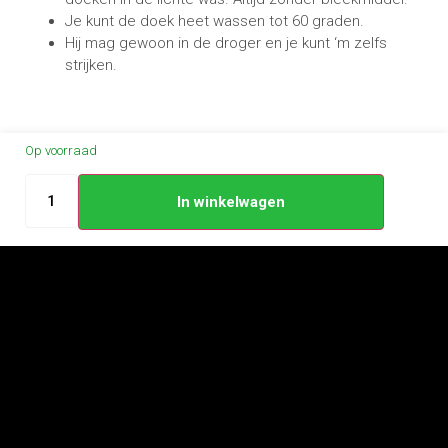
Je kunt de doek heet wassen tot 60 graden.
Hij mag gewoon in de droger en je kunt ‘m zelfs
strijken.
Op voorraad
In winkelwagen