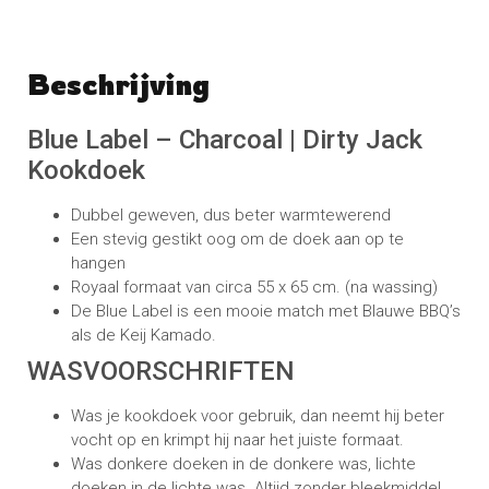
Beschrijving
Schrijf een beoordeling
No reviews found
Blue Label – Charcoal | Dirty Jack
Kookdoek
Dubbel geweven, dus beter warmtewerend
Een stevig gestikt oog om de doek aan op te
hangen
Royaal formaat van circa 55 x 65 cm. (na wassing)
De Blue Label is een mooie match met Blauwe BBQ’s
als de Keij Kamado.
WASVOORSCHRIFTEN
Was je kookdoek voor gebruik, dan neemt hij beter
vocht op en krimpt hij naar het juiste formaat.
Was donkere doeken in de donkere was, lichte
doeken in de lichte was. Altijd zonder bleekmiddel.