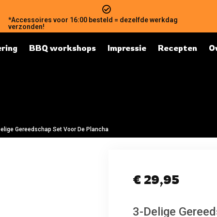
*Accessoires voor 16:00 besteld = dezelfde werkdag
verzonden!
ring
BBQ workshops
Impressie
Recepten
O
elige Gereedschap Set Voor De Plancha
€
29,95
3-Delige Geree