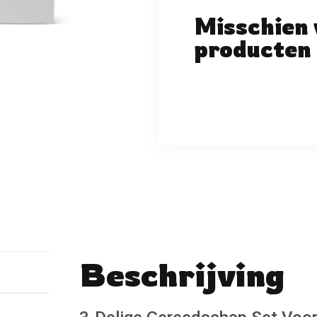
Misschien 
producten 
Beschrijving
No reviews found
Schrijf een beoordeli