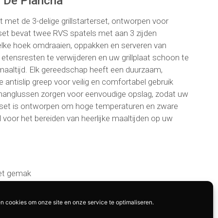
r De Plancha
at met de 3-delige grillstarterset, ontworpen voor
set bevat twee RVS spatels met aan 3 zijden
 elke hoek omdraaien, oppakken en serveren van
tensresten te verwijderen en uw grillplaat schoon te
maaltijd. Elk gereedschap heeft een duurzaam,
ntislip greep voor veilig en comfortabel gebruik
ophanglussen zorgen voor eenvoudige opslag, zodat uw
e set is ontworpen om hoge temperaturen en zware
 voor het bereiden van heerlijke maaltijden op uw
met gemak
 voor gemakkelijk omdraaien
n cookies om onze site en onze service te optimaliseren.
hangen