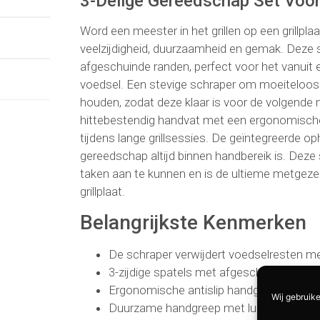
3-Delige Gereedschap Set Voo
Word een meester in het grillen op een grillpla
veelzijdigheid, duurzaamheid en gemak. Deze 
afgeschuinde randen, perfect voor het vanuit
voedsel. Een stevige schraper om moeiteloos e
houden, zodat deze klaar is voor de volgende 
hittebestendig handvat met een ergonomische a
tijdens lange grillsessies. De geïntegreerde 
gereedschap altijd binnen handbereik is. Dez
taken aan te kunnen en is de ultieme metgezel
grillplaat.
Belangrijkste Kenmerken
De schraper verwijdert voedselresten 
3-zijdige spatels met afgeschuinde rand
Ergonomische antislip handgrepen
Wij gebruike
Duurzame handgreep met lus om op te 