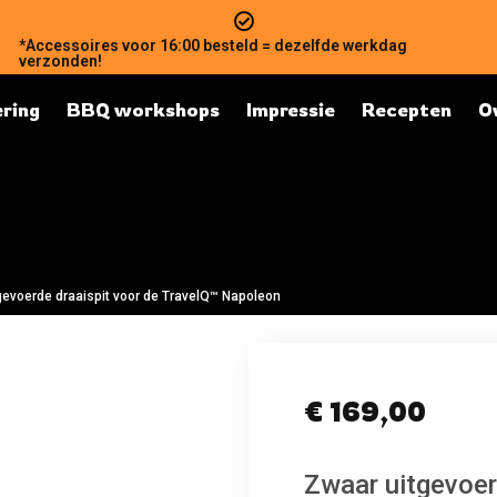
*Accessoires voor 16:00 besteld = dezelfde werkdag
verzonden!
ring
BBQ workshops
Impressie
Recepten
O
gevoerde draaispit voor de TravelQ™ Napoleon
€
169,00
Zwaar uitgevoer