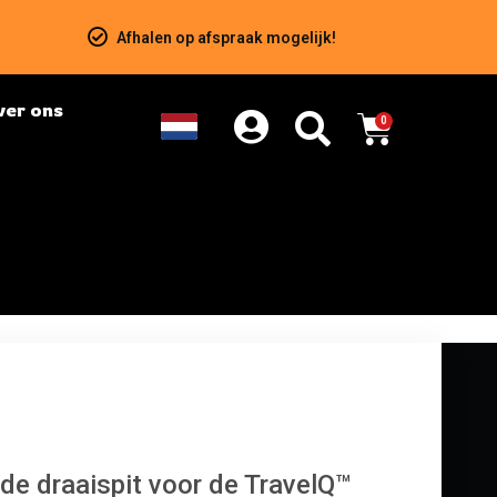
Afhalen op afspraak mogelijk!
ver ons
0
de draaispit voor de TravelQ™