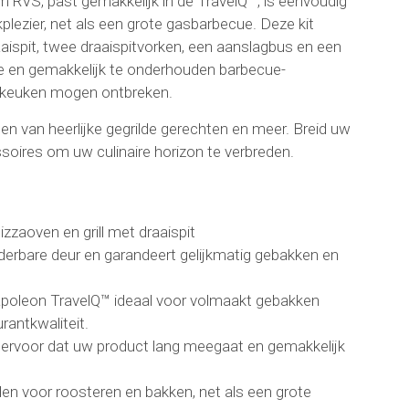
RVS, past gemakkelijk in de TravelQ™, is eenvoudig
lezier, net als een grote gasbarbecue. Deze kit
aaispit, twee draaispitvorken, een aanslagbus en een
e en gemakkelijk te onderhouden barbecue-
e keuken mogen ontbreken.
en van heerlijke gegrilde gerechten en meer. Breid uw
ssoires om uw culinaire horizon te verbreden.
zaoven en grill met draaispit
jderbare deur en garandeert gelijkmatig gebakken en
apoleon TravelQ™ ideaal voor volmaakt gebakken
rantkwaliteit.
ervoor dat uw product lang meegaat en gemakkelijk
n voor roosteren en bakken, net als een grote