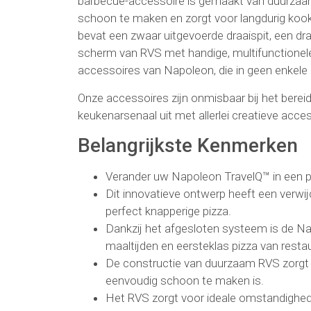
barbecue-accessoire is gemaakt van duurzaam 
schoon te maken en zorgt voor langdurig kookp
bevat een zwaar uitgevoerde draaispit, een dr
scherm van RVS met handige, multifunctionel
accessoires van Napoleon, die in geen enkel
Onze accessoires zijn onmisbaar bij het bereid
keukenarsenaal uit met allerlei creatieve acce
Belangrijkste Kenmerken
Verander uw Napoleon TravelQ™ in een piz
Dit innovatieve ontwerp heeft een verwi
perfect knapperige pizza.
Dankzij het afgesloten systeem is de N
maaltijden en eersteklas pizza van restau
De constructie van duurzaam RVS zorgt 
eenvoudig schoon te maken is.
Het RVS zorgt voor ideale omstandighede