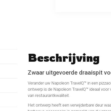
Beschrijving
No reviews found
Schrijf een beoordeli
Zwaar uitgevoerde draaispit v
Verander uw Napoleon TravelQ™ in een pizzaoven
ontwerp is de Napoleon TravelQ™ ideaal voor 
van restaurantkwaliteit.
Het ontwerp heeft een verwijderbare deur waar