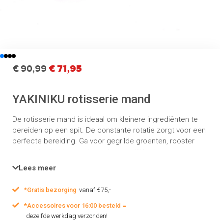
€
90,99
€
71,95
YAKINIKU rotisserie mand
De rotisserie mand is ideaal om kleinere ingrediënten te
bereiden op een spit. De constante rotatie zorgt voor een
perfecte bereiding. Ga voor gegrilde groenten, rooster
noten of gril chicken wings, de mogelijkheden van de
mand zijn eindeloos.
Lees meer
*Gratis bezorging
vanaf €75,-
*Accessoires voor 16:00 besteld =
dezelfde werkdag verzonden!