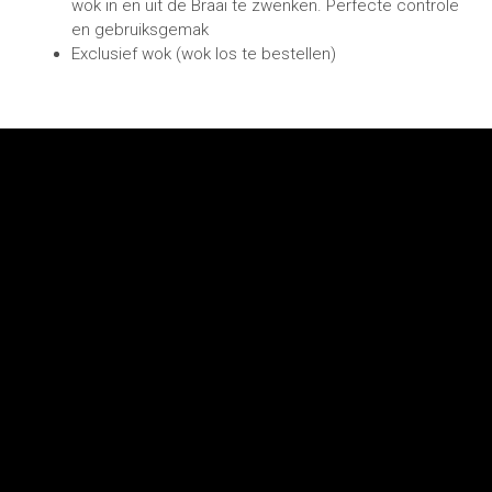
wok in en uit de Braai te zwenken. Perfecte controle
en gebruiksgemak
Exclusief wok (wok los te bestellen)