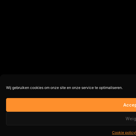
Wij gebruiken cookies om onze site en onze service te optimaliseren.
Accep
Nog maar 1 op voorraad (kan nabesteld worden)
Weig
In winkelwagen
Cookie policy