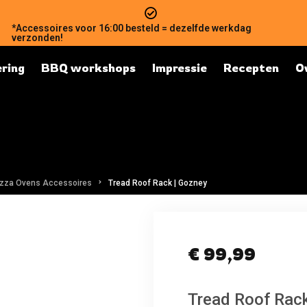
*Accessoires voor 16:00 besteld = dezelfde werkdag
verzonden!
ring
BBQ workshops
Impressie
Recepten
O
izza Ovens Accessoires
Tread Roof Rack | Gozney
€
99,99
Tread Roof Rack