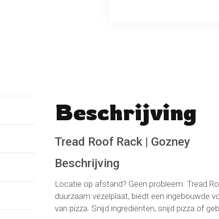
Beschrijving
No reviews found
Schrijf een beoordeli
Tread Roof Rack | Gozney
Beschrijving
Locatie op afstand? Geen probleem. Tread Roo
duurzaam vezelplaat, biedt een ingebouwde vo
van pizza. Snijd ingrediënten, snijd pizza of g