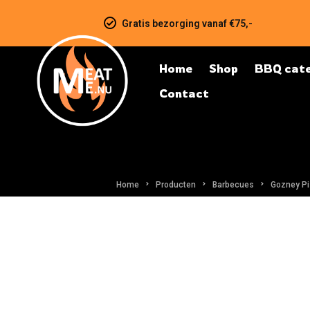
Gratis bezorging vanaf €75,-
Home
Shop
BBQ cate
Contact
Home
Producten
Barbecues
Gozney P