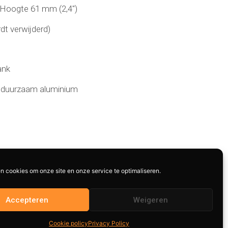
x Hoogte 61 mm (2,4″)
dt verwijderd)
ank
, duurzaam aluminium
k
n cookies om onze site en onze service te optimaliseren.
Accepteren
Weigeren
Cookie policy
Privacy Policy