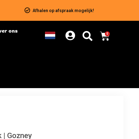
Afhalen op afspraak mogelijk!
ver ons
0
 | Gozney