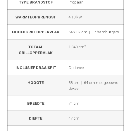
TYPE BRANDSTOF
Propaan
WARMTEOPBRENGST
4,10 kW
HOOFDGRILLOPPERVLAK
54 x 37 cm | 17 hamburgers
TOTAAL
1.840 cm²
GRILLOPPERVLAK
INCLUSIEF DRAAISPIT
Optioneel
HOOGTE
38 cm | 64 cm met geopend
deksel
BREEDTE
74 cm
DIEPTE
47 cm