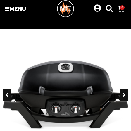
MENU
0