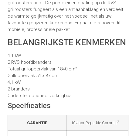
grillroosters hebt. De porseleinen coating op de RVS-
grillroosters fungeert als een antiaanbaklaag en verdeelt
de warmte gelijkmatig over het voedsel, net als uw
favoriete gietijzeren koekenpan. Er gaat niets boven dit
mobiele, professionele pakket.
BELANGRIJKSTE KENMERKEN
4.1 kW
2 RVS hoofdbranders
Totaal grilloppervlak van 1840 cm²
Grilloppervlak 54 x 37 cm
4,1 kW
2 branders
Onderstel optioneel verkrijgbaar
Specificaties
*
GARANTIE
10 Jaar Beperkte Garantie