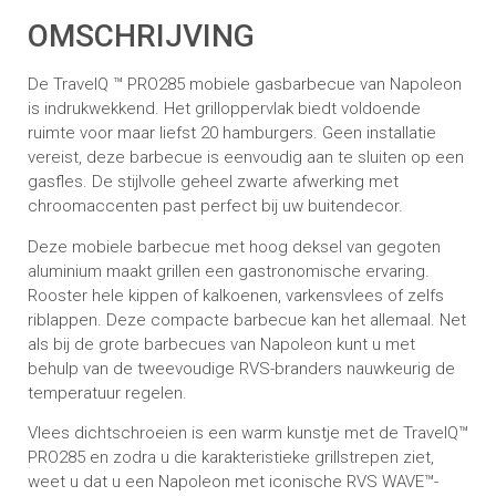
OMSCHRIJVING
De TravelQ ™ PRO285 mobiele gasbarbecue van Napoleon
is indrukwekkend. Het grilloppervlak biedt voldoende
ruimte voor maar liefst 20 hamburgers. Geen installatie
vereist, deze barbecue is eenvoudig aan te sluiten op een
gasfles. De stijlvolle geheel zwarte afwerking met
chroomaccenten past perfect bij uw buitendecor.
Deze mobiele barbecue met hoog deksel van gegoten
aluminium maakt grillen een gastronomische ervaring.
Rooster hele kippen of kalkoenen, varkensvlees of zelfs
riblappen. Deze compacte barbecue kan het allemaal. Net
als bij de grote barbecues van Napoleon kunt u met
behulp van de tweevoudige RVS-branders nauwkeurig de
temperatuur regelen.
Vlees dichtschroeien is een warm kunstje met de TravelQ™
PRO285 en zodra u die karakteristieke grillstrepen ziet,
weet u dat u een Napoleon met iconische RVS WAVE™-