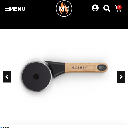
MENU
0