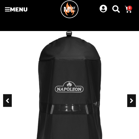
MENU
0