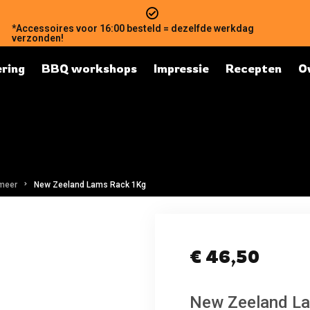
*Accessoires voor 16:00 besteld = dezelfde werkdag
verzonden!
ring
BBQ workshops
Impressie
Recepten
O
 meer
New Zeeland Lams Rack 1Kg
€
46,50
New Zeeland L