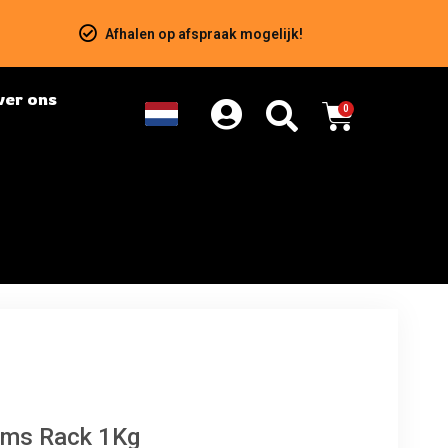
Afhalen op afspraak mogelijk!
ver ons
0
ams Rack 1Kg