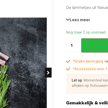
De lammetjes uit Nieuw 
gehad. Dat zie je terug i
Daarnaast is de struct
Lees meer
Nog maar 2 op voorraad
*Gratis bezorging
va
*Accessoires voor 1
Let op:
Momenteel kan 
afhalen op Schouwen-
Gemakkelijk & veili