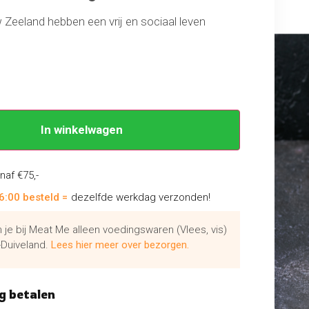
Zeeland hebben een vrij en sociaal leven
n de rekjes van het heerlijke lamsvlees.
uur van lamsvlees meestal mager.
In winkelwagen
naf €75,-
6:00 besteld =
dezelfde werkdag verzonden!
je bij Meat Me alleen voedingswaren (Vlees, vis)
Duiveland.
Lees hier meer over bezorgen.
g betalen