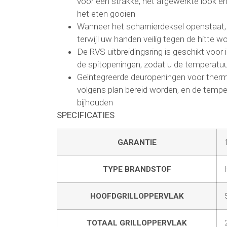
voor een strakke, net afgewerkte look 
het eten gooien
Wanneer het scharnierdeksel openstaat, b
terwijl uw handen veilig tegen de hitte
De RVS uitbreidingsring is geschikt voor 
de spitopeningen, zodat u de temperatuu
Geïntegreerde deuropeningen voor ther
volgens plan bereid worden, en de tempe
bijhouden
SPECIFICATIES
GARANTIE
TYPE BRANDSTOF
HOOFDGRILLOPPERVLAK
TOTAAL GRILLOPPERVLAK