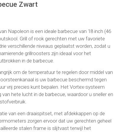
becue Zwart
an Napoleon is een ideale barbecue van 18 inch (46
utskool. Grill of rook gerechten met uw favoriete
 drie verschillende niveaus geplaatst worden, zodat u
rnierende grillroosters zijn ideaal voor het
utbrokken in de barbecue.
langrijk om de temperatuur te regelen door middel van
choorsteenkanaal is uw barbecue beschermd tegen
uur vrij precies kunt bepalen. Het Vortex-systeem
g van hete lucht in de barbecue, waardoor u sneller en
stofverbruik.
llatie van een draaispitset, met afdekkappen op de
thermometers zorgen ervoor dat uw gerechten geheel
leerde stalen frame is slijtvast terwijl het