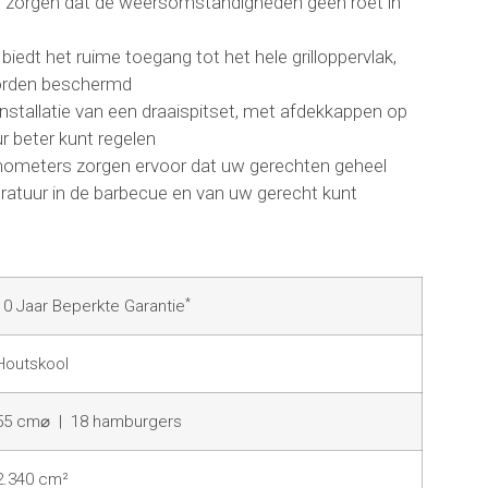
en zorgen dat de weersomstandigheden geen roet in
iedt het ruime toegang tot het hele grilloppervlak,
 worden beschermd
installatie van een draaispitset, met afdekkappen op
r beter kunt regelen
mometers zorgen ervoor dat uw gerechten geheel
ratuur in de barbecue en van uw gerecht kunt
*
10 Jaar Beperkte Garantie
Houtskool
55 cm⌀ | 18 hamburgers
2.340 cm²