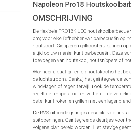
Napoleon Pro18 Houtskoolbar
OMSCHRIJVING
De flexibele PRO18K-LEG houtskoolbarbecue v
cm) voor elke liefhebber van barbecueën op ho
houtsoort. Gietijzeren grillroosters kunnen op
altijd op uw manier kunt barbecueën. Deze scha
toevoegen van houtskool, houtsnippers of ho
Wanneer u gaat grillen op houtskool is het be
de luchtstroom. Dankzij het geïntegreerde s
windvlagen of regen terwijl u ook de temperat
regelt de temperatuur en verbetert de verdelin
beter kunt roken en grillen met een lager brand
De RVS uitbreidingsring is geschikt voor insta
spitopeningen. Geïntegreerde deurtjes voor 
volgens plan bereid worden. Het stevige geëmail