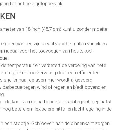
ng tot het hele grilloppervlak
RKEN
meter van 18 inch (45,7 cm) kunt u zonder moeite
e goed vast en zijn ideaal voor het grillen van vlees
zijn ideaal voor het toevoegen van houtskool,
cue.
de temperatuur en verbetert de verdeling van hete
etere grill- en rook-ervaring door een efficiënter
 as sneller naar de asemmer wordt afgevoerd
arbecue tegen wind of regen en biedt bovendien
ng
 onderkant van de barbecue zijn strategisch geplaatst
g betere en flexibelere hitte- en luchtregeling in de
en een stootje. Schroeven aan de binnenkant zorgen