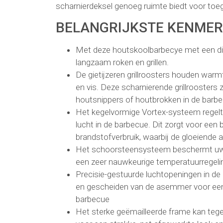
scharnierdeksel genoeg ruimte biedt voor toega
BELANGRIJKSTE KENME
Met deze houtskoolbarbecye met een dia
langzaam roken en grillen.
De gietijzeren grillroosters houden warmt
en vis. Deze scharnierende grillroosters 
houtsnippers of houtbrokken in de barbe
Het kegelvormige Vortex-systeem regelt 
lucht in de barbecue. Dit zorgt voor een b
brandstofverbruik, waarbij de gloeiende
Het schoorsteensysteem beschermt uw b
een zeer nauwkeurige temperatuurregeli
Precisie-gestuurde luchtopeningen in de
en gescheiden van de asemmer voor een no
barbecue
Het sterke geëmailleerde frame kan teg