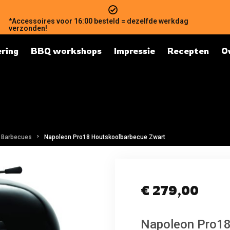
*Accessoires voor 16:00 besteld = dezelfde werkdag
verzonden!
ring
BBQ workshops
Impressie
Recepten
O
 Barbecues
Napoleon Pro18 Houtskoolbarbecue Zwart
€
279,00
Napoleon Pro18