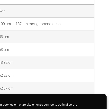
Nee
100 cm | 137 cm met geopend deksel
53 cm
63 cm
43,82 cm
62,23 cm
52,07 cm
25,04 kg
n cookies om onze site en onze service te optimaliseren.