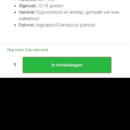
Slijphoek:
12-14 graden
Handvat:
Ergonomisch en antislip, gemaakt van luxe
pakkahout
Patroon:
Ingelaserd Damascus patroon
Nog maar 2 op voorraad
In winkelwagen