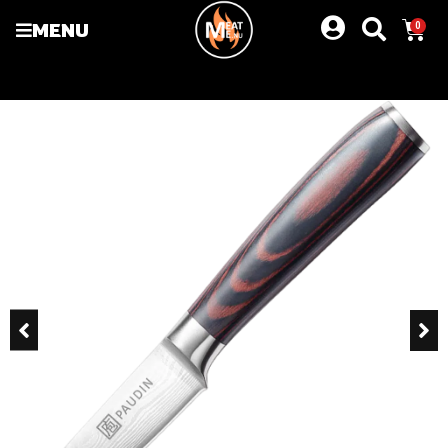
MENU
0