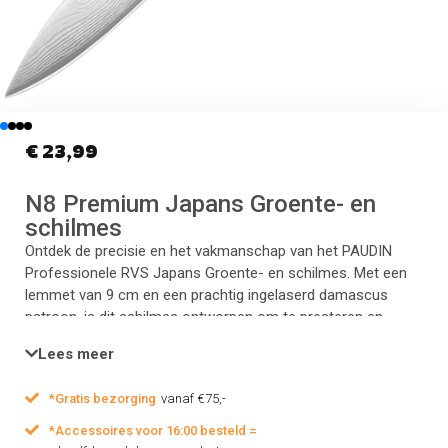
€
23,99
N8 Premium Japans Groente- en
schilmes
Ontdek de precisie en het vakmanschap van het PAUDIN
Professionele RVS Japans Groente- en schilmes. Met een
lemmet van 9 cm en een prachtig ingelaserd damascus
patroon, is dit schilmes ontworpen om te presteren en
indruk te maken. Het is niet alleen een essentieel
Lees meer
keukengereedschap, maar ook een stijlvolle aanvulling op
jouw keuken.
*Gratis bezorging
vanaf €75,-
*Accessoires voor 16:00 besteld =