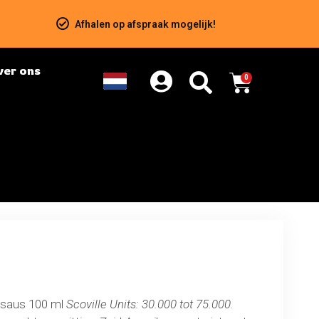
Afhalen op afspraak mogelijk!
ver ons
0
saus 100 ml
Scoville Units: 30.000 tot 75.000.