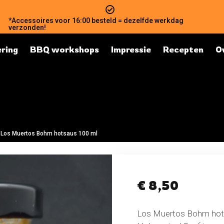
*Accessoires voor 16:00 besteld = dezelfde werkdag
verzonden!
ring
BBQ workshops
Impressie
Recepten
O
Los Muertos Bohm hotsaus 100 ml
€
8,50
Los Muertos Bohm hot