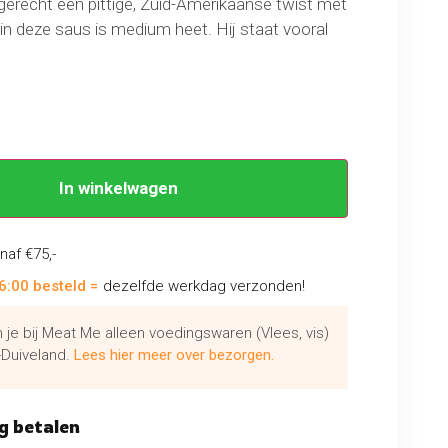
erecht een pittige, Zuid-Amerikaanse twist met
n deze saus is medium heet. Hij staat vooral
 fruitige aroma’s, die doen denken aan rijpe
erdoor is Los Muertos uitermate geschikt als
kensvlees en kip.
In winkelwagen
naf €75,-
6:00 besteld =
dezelfde werkdag verzonden!
je bij Meat Me alleen voedingswaren (Vlees, vis)
Duiveland.
Lees hier meer over bezorgen.
g betalen