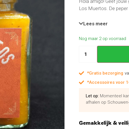
Hola amigo! Geef jouw g
Los Muertos. De peper i
bekend om zijn heerlijke
perzik en nectarine. Hi
Lees meer
marinade of saus bij var
Nog maar 2 op voorraad
*Gratis bezorging
va
*Accessoires voor 1
Let op:
Momenteel kan 
afhalen op Schouwen-
Gemakkelijk & veili