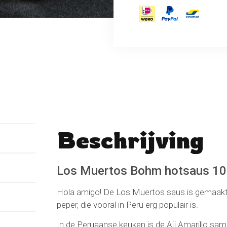
Beschrijving
No reviews found
Schrijf een beoordeli
Los Muertos Bohm hotsaus 10
Hola amigo! De Los Muertos saus is gemaakt 
peper, die vooral in Peru erg populair is.
In de Peruaanse keuken is de Aji Amarillo sa