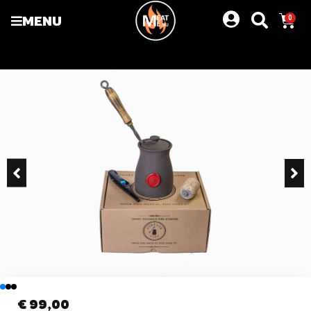
MENU
0
€
99,00