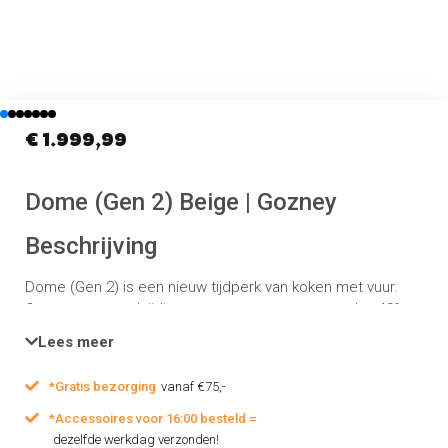
€
1.999,99
Dome (Gen 2) Beige | Gozney
Beschrijving
Dome (Gen 2) is een nieuw tijdperk van koken met vuur.
Onze meest veelzijdige oven tot nu toe – meer dan 40%
groter dan de originele Dome. Met ruimte om twee pizza’s
Lees meer
tegelijk te koken, is het gebouwd voor veel meer dan pizza
en ontworpen om volledige maaltijden voor familie en
*Gratis bezorging
vanaf €75,-
vrienden aan te kunnen. Elk element is opnieuw ontworpen
om u totale controle te geven: over warmte, over
*Accessoires voor 16:00 besteld =
brandstof, over vuur zelf. De kern is de prestaties van
dezelfde werkdag verzonden!