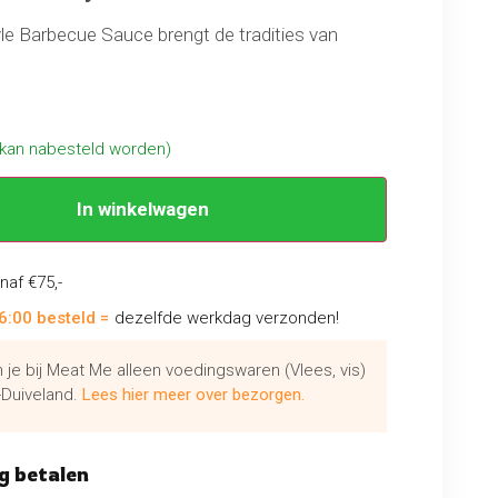
yle Barbecue Sauce brengt de tradities van
rechtstreeks naar jouw tafel en omarmt de
baseerde sauzen van de regio met een
scherpte en zoetheid.
(kan nabesteld worden)
In winkelwagen
naf €75,-
6:00 besteld =
dezelfde werkdag verzonden!
je bij Meat Me alleen voedingswaren (Vlees, vis)
Duiveland.
Lees hier meer over bezorgen.
g betalen