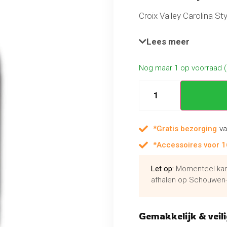
Croix Valley Carolina St
Southern Carolina BBQ 
kenmerkende mosterdge
Lees meer
perfecte balans tussen 
Nog maar 1 op voorraad 
*Gratis bezorging
va
*Accessoires voor 1
Let op:
Momenteel kan 
afhalen op Schouwen-
Gemakkelijk & veili