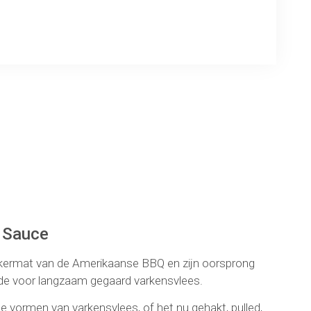
ng
Q Sauce
akermat van de Amerikaanse BBQ en zijn oorsprong
efde voor langzaam gegaard varkensvlees.
e vormen van varkensvlees, of het nu gehakt, pulled,