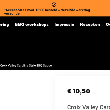
*Accessoires voor 16:00 besteld = dezelfde werkdag
verzonden!
ring
BBQ workshops
Impressie
Recepten
O
Croix Valley Carolina Style BBQ Sauce
€
10,50
Croix Valley Ca