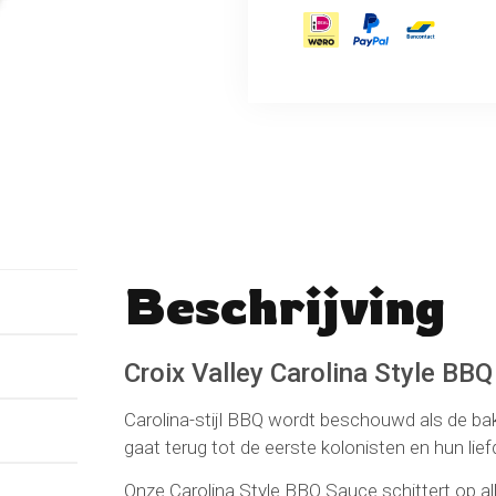
Beschrijving
No reviews found
Schrijf een beoordeli
Croix Valley Carolina Style BB
Carolina-stijl BBQ wordt beschouwd als de b
gaat terug tot de eerste kolonisten en hun li
Onze Carolina Style BBQ Sauce schittert op all