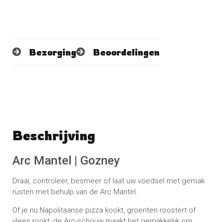
Bezorging
Beoordelingen
Beschrijving
Schrijf een beoordeling
No reviews found
Arc Mantel | Gozney
Draai, controleer, besmeer of laat uw voedsel met gemak
rusten met behulp van de Arc Mantel.
Of je nu Napolitaanse pizza kookt, groenten roostert of
vlees rookt, de Arc-schouw maakt het gemakkelijk om