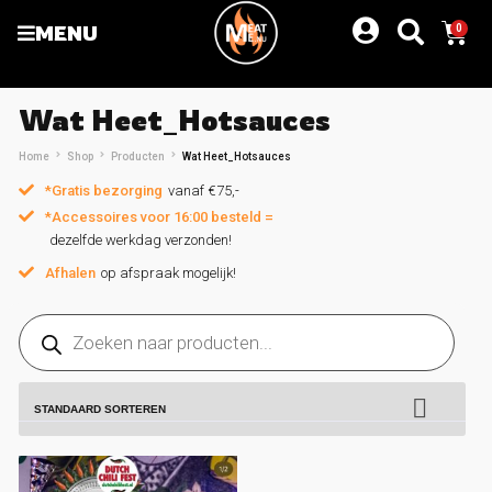
MENU
0
Wat Heet_Hotsauces
Home
Shop
Producten
Wat Heet_Hotsauces
*Gratis bezorging
vanaf €75,-
*Accessoires voor 16:00 besteld =
dezelfde werkdag verzonden!
Afhalen
op afspraak mogelijk!