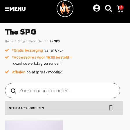
MENU
0
The SPG
Home
Shop
Producten
The SPG
*Gratis bezorging
vanaf €75,-
*Accessoires voor 16:00 besteld =
dezelfde werkdag verzonden!
Afhalen
op afspraak mogelijk!