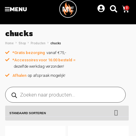
MENU
0
chucks
Home
Shop
Producten
chucks
*Gratis bezorging
vanaf €75,-
*Accessoires voor 16:00 besteld =
dezelfde werkdag verzonden!
Afhalen
op afspraak mogelijk!