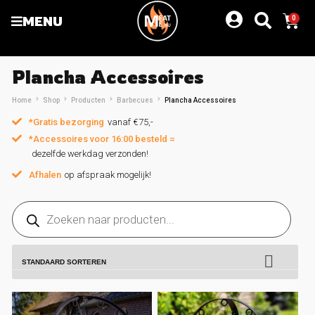
MENU
0
Plancha Accessoires
Home
Shop
Producten
Barbecues
Plancha Accessoires
*Gratis bezorging
vanaf €75,-
*Accessoires voor 16:00 besteld =
dezelfde werkdag verzonden!
Afhalen
op afspraak mogelijk!