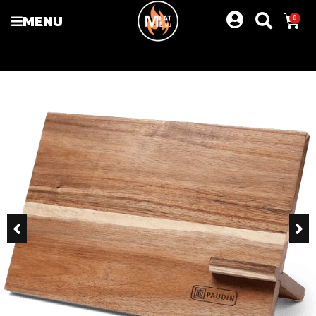
MENU
0