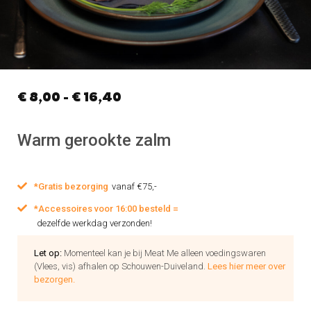
€
8,00
-
€
16,40
Warm gerookte zalm
*Gratis bezorging
vanaf €75,-
*Accessoires voor 16:00 besteld =
dezelfde werkdag verzonden!
Let op:
Momenteel kan je bij Meat Me alleen voedingswaren
(Vlees, vis) afhalen op Schouwen-Duiveland.
Lees hier meer over
bezorgen.