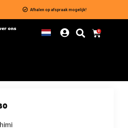
Afhalen op afspraak mogelijk!
ver ons
0
80
shimi