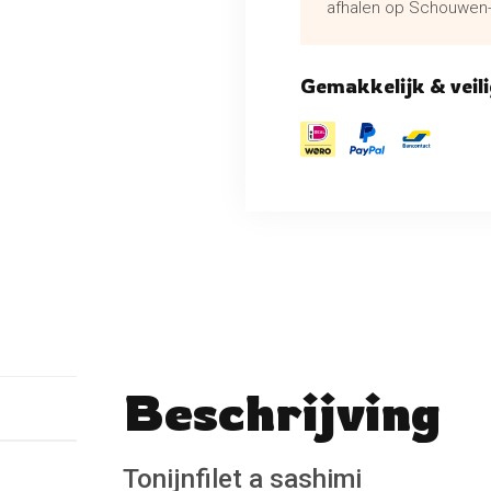
afhalen op Schouwen-
Gemakkelijk & veili
Beschrijving
No reviews found
Schrijf een beoordeli
Tonijnfilet a sashimi