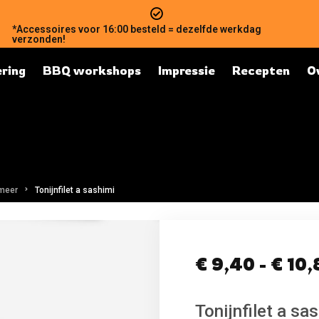
*Accessoires voor 16:00 besteld = dezelfde werkdag
verzonden!
ring
BBQ workshops
Impressie
Recepten
O
 meer
Tonijnfilet a sashimi
€
9,40
-
€
10,
Tonijnfilet a sa