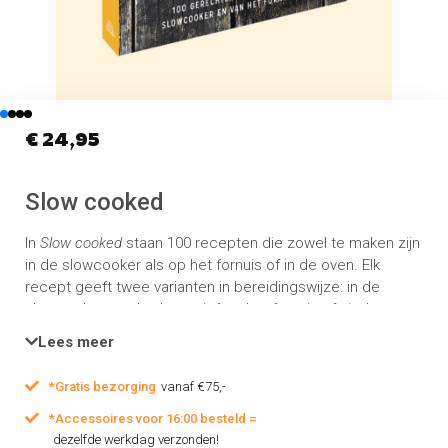
€
24,95
Slow cooked
In
Slow cooked
staan 100 recepten die zowel te maken zijn
in de slowcooker als op het fornuis of in de oven. Elk
recept geeft twee varianten in bereidingswijze: in de
slowcooker en als alternatief op het fornuis of uit de oven.
Hiermee is
Slow cooked
een zeer praktisch kookboek en
Lees meer
geschikt voor iedereen, of je nu wel of niet in bezit bent
van een slowcooker.
*Gratis bezorging
vanaf €75,-
*Accessoires voor 16:00 besteld =
dezelfde werkdag verzonden!