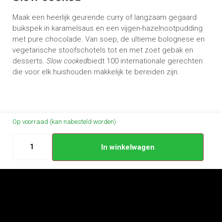
Maak een heerlijk geurende curry of langzaam gegaard
buikspek in karamelsaus en een vijgen-hazelnootpudding
met pure chocolade. Van soep, de ultieme bolognese en
vegetarische stoofschotels tot en met zoet gebak en
desserts.
Slow cooked
biedt 100 internationale gerechten
die voor elk huishouden makkelijk te bereiden zijn.
Op voorraad (kan nabesteld worden)
In winkelwagen