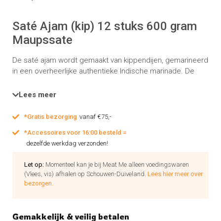
Saté Ajam (kip) 12 stuks 600 gram
Maupssate
De saté ajam wordt gemaakt van kippendijen, gemarineerd
in een overheerlijke authentieke Indische marinade. De
Saté is te combineren met onze diverse gerechten.
verpakt per 12 stuks a ca. 50 gram
Lees meer
*Gratis bezorging
vanaf €75,-
*Accessoires voor 16:00 besteld =
dezelfde werkdag verzonden!
Let op:
Momenteel kan je bij Meat Me alleen voedingswaren
(Vlees, vis) afhalen op Schouwen-Duiveland.
Lees hier meer over
bezorgen.
Gemakkelijk & veilig betalen