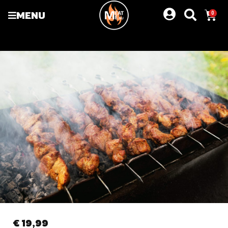
MENU
0
€
19,99