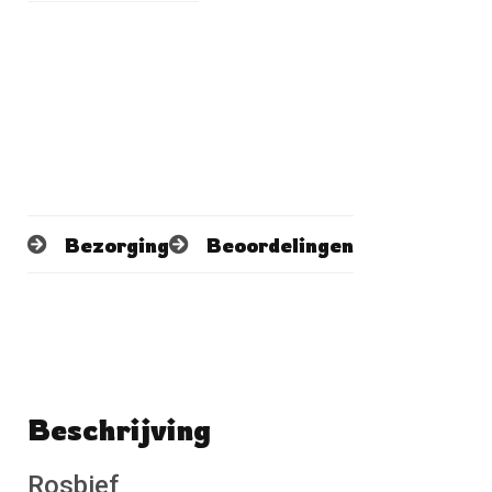
Bezorging
Beoordelingen
Beschrijving
Schrijf een beoordeling
No reviews found
Rosbief