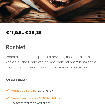
€
11,98
-
€
26,35
Rosbief
Rosbief is een heerlijk stuk rundvlees, meestal afkomstig
van de dunne lende van de koe, bekend om zijn malsheid
en smaak. Het wordt vaak genoten als dun gesneden
koude plakjes, maar het kan ook worden geroosterd of in
de pan gebakken voor een heerlijke maaltijd.
Lees meer
*Gratis bezorging
vanaf €75,-
*Accessoires voor 16:00 besteld =
dezelfde werkdag verzonden!