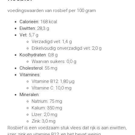
voedingswaarden van rosbief per 100 gram
Calorieën
: 168 kcal
Eiwitten
: 28,3 g
Vet
: 5,7 g
Verzadigd vet: 1,4 g
Enkelvoudig onverzadigd vet: 2,0 g
Koolhydraten
: 0,8 g
Waarvan suikers: 0,0 g
Cholesterol
: 55 mg
Vitamines
:
Vitamine B12: 1,80 µg
Vitamine C: 10,0 mg
Mineralen
:
Natrium: 75 mg
Kalium: 350 mg
IJzer: 2,0 mg
Zink: 3,0 mg
Rosbief is een voedzaam stuk vlees dat rijk is aan eiwitten,
ijzer, zink en vitamine B12, en het bevat weinig