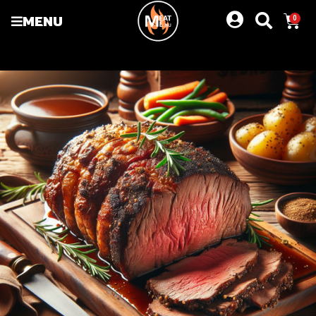
MENU
0