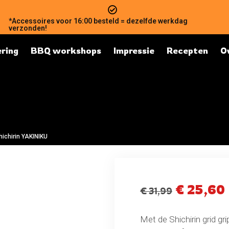
*Accessoires voor 16:00 besteld = dezelfde werkdag
verzonden!
ring
BBQ workshops
Impressie
Recepten
O
hichirin YAKINIKU
€
25,60
€
31,99
Met de Shichirin grid gri