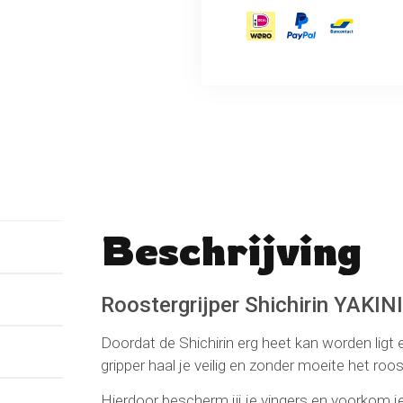
Beschrijving
No reviews found
Schrijf een beoordeli
Roostergrijper Shichirin YAKIN
Doordat de Shichirin erg heet kan worden ligt e
gripper haal je veilig en zonder moeite het roos
Hierdoor bescherm jij je vingers en voorkom j