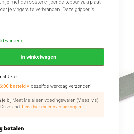
 kun je met de roosterknijper de teppanyaki plaat
er je vingers te verbranden. Deze gripper is
ronde als de rechthoekige Shichirin.
eld worden)
In winkelwagen
naf €75,-
6:00 besteld =
dezelfde werkdag verzonden!
je bij Meat Me alleen voedingswaren (Vlees, vis)
Duiveland.
Lees hier meer over bezorgen.
g betalen