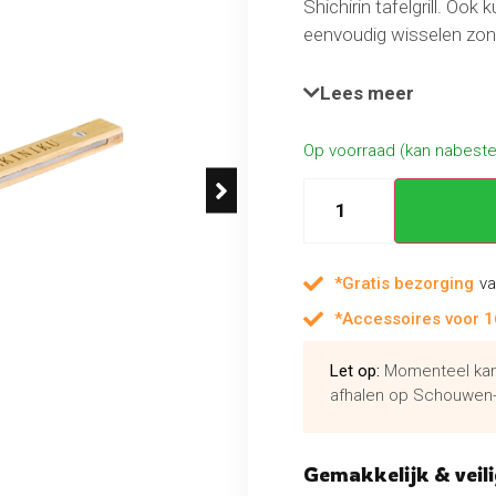
Shichirin tafelgrill. Ook
eenvoudig wisselen zond
geschikt voor zowel de 
Lees meer
Op voorraad (kan nabest
*Gratis bezorging
va
*Accessoires voor 1
Let op:
Momenteel kan 
afhalen op Schouwen-
Gemakkelijk & veili