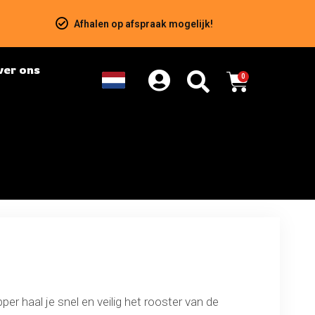
Afhalen op afspraak mogelijk!
ver ons
0
pper haal je snel en veilig het rooster van de