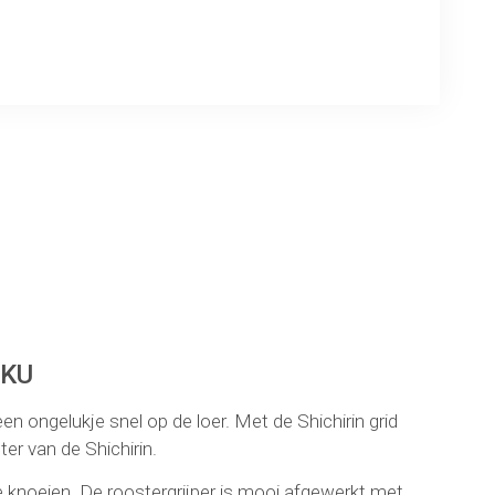
ng
IKU
en ongelukje snel op de loer. Met de Shichirin grid
ter van de Shichirin.
e knoeien. De roostergrijper is mooi afgewerkt met