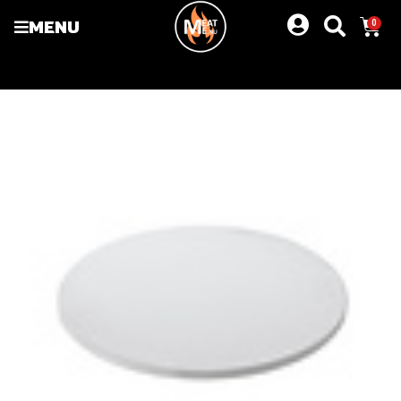
MENU
0