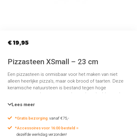
€
19,95
Pizzasteen XSmall – 23 cm
Een pizzasteen is onmisbaar voor het maken van niet
alleen heerlijke pizza’s, maar ook brood of taarten. Deze
keramische natuursteen is bestand tegen hoge
temperaturen, de warmte wordt egaal verdeeld over de
steen voor een lekker knapperige pizzabodem
Lees meer
*Gratis bezorging
vanaf €75,-
*Accessoires voor 16:00 besteld =
dezelfde werkdag verzonden!