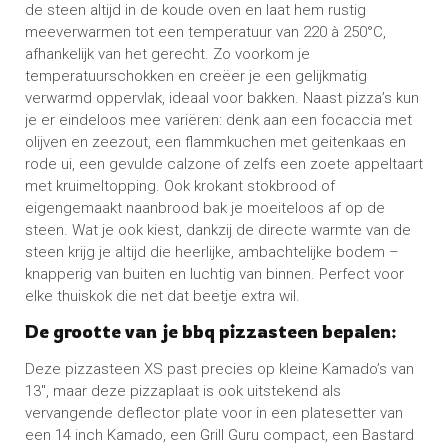
de steen altijd in de koude oven en laat hem rustig
meeverwarmen tot een temperatuur van 220 à 250°C,
afhankelijk van het gerecht. Zo voorkom je
temperatuurschokken en creëer je een gelijkmatig
verwarmd oppervlak, ideaal voor bakken. Naast pizza’s kun
je er eindeloos mee variëren: denk aan een focaccia met
olijven en zeezout, een flammkuchen met geitenkaas en
rode ui, een gevulde calzone of zelfs een zoete appeltaart
met kruimeltopping. Ook krokant stokbrood of
eigengemaakt naanbrood bak je moeiteloos af op de
steen. Wat je ook kiest, dankzij de directe warmte van de
steen krijg je altijd die heerlijke, ambachtelijke bodem –
knapperig van buiten en luchtig van binnen. Perfect voor
elke thuiskok die net dat beetje extra wil.
De grootte van je bbq pizzasteen bepalen:
Deze pizzasteen XS past precies op kleine Kamado’s van
13″, maar deze pizzaplaat is ook uitstekend als
vervangende deflector plate voor in een platesetter van
een 14 inch Kamado, een Grill Guru compact, een Bastard