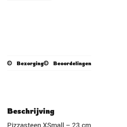
Bezorging
Beoordelingen
Beschrijving
Schrijf een beoordeling
No reviews found
Pizzasteen XSmall – 23 cm