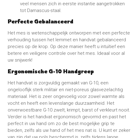
veel mensen zich in eerste instantie aangetrokken
tot Damascus-staal.
Perfecte Gebalanceerd
Het mes is wetenschappelijk ontworpen met een perfecte
verhouding tussen het lemmet en handvat gebalanceerd
precies op de krop. Op deze manier heeft u intuïtief een
betere en veiligere controle over het mes. Ideaal voor al
uw snijwerk!
Ergonomische G-10 Handgreep
Het handvat is zorgvuldig gemaakt van G-10, een
ongelooflijk sterk militair en niet-poreus glasvezelachtig
materiaal. Het is zeer ongevoelig voor zowel warmte als
vocht en heeft een levenslange duurzaamheid. Het
onverwoestbare G-10 zwelt, krimpt, barst of verkleurt nooit.
Verder is het handvat ergonomisch gevormd en past het
perfect in uw hand om zo de best mogelijke grip te
bieden, zelfs als uw hand of het mes nat is. U kunt er zeker
van zijn dat uw pols beschermd is, zelfs tijdens lange