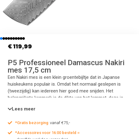
€
119,99
P5 Professioneel Damascus Nakiri
mes 17,5 cm
Een Nakiri mes is een klein groentebijltje dat in Japanse
huiskeukens populair is. Omdat het normaal geslepen is
(tweezijdig) kan iedereen hier goed mee snijden. Het
belangrijkste kenmerk is de dikte van het lemmet, deze is
namelijk heel dun. Zo kun je heel precies en fijn snijden.
Lees meer
Hierdoor zijn ze perfect voor het flinterdun snijden van
groenten en fruit. Zo snipper je bijvoorbeeld een ui veel fijner
*Gratis bezorging
vanaf €75,-
dan met een normaal mes, maar ook voor fijn snijwerk draait
een Nakiri mes zijn hand niet om.
*Accessoires voor 16:00 besteld =