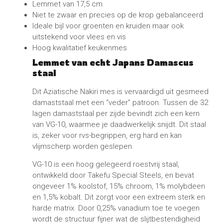
Lemmet van 17,5 cm
Niet te zwaar en precies op de krop gebalanceerd
Ideale bijl voor groenten en kruiden maar ook
uitstekend voor vlees en vis
Hoog kwalitatief keukenmes
Lemmet van echt Japans Damascus
staal
Dit Aziatische Nakiri mes is vervaardigd uit gesmeed
damaststaal met een “veder” patroon. Tussen de 32
lagen damaststaal per zijde bevindt zich een kern
van VG-10, waarmee je daadwerkelijk snijdt. Dit staal
is, zeker voor rvs-begrippen, erg hard en kan
vlijmscherp worden geslepen.
VG-10 is een hoog gelegeerd roestvrij staal,
ontwikkeld door Takefu Special Steels, en bevat
ongeveer 1% koolstof, 15% chroom, 1% molybdeen
en 1,5% kobalt. Dit zorgt voor een extreem sterk en
harde matrix. Door 0,25% vanadium toe te voegen
wordt de structuur fijner wat de slijtbestendigheid