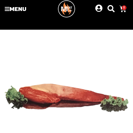
MENU
0